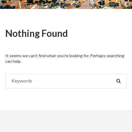
in
L'Estartit
Nothing Found
It seems we can’t find what you’re looking for. Perhaps searching
can help.
Search
SEAR
for: