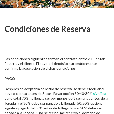
in
L'Estartit
Condiciones de Reserva
Las condiciones siguientes forman el contrato entre A1 Rentals
Estartit y el cliente. El pago del depósito automáticamente
confirma la aceptación de dichas condiciones.
PAGO
Después de aceptar la solicitud de reserva, se debe efectuar el
pago a cuenta antes de 5 días. Pagar opción 30/40/30%
significa
pago total 70% no llega a ser por menos de 8 semanas antes de la
llegada, y el 30% debe ser pagado a la llegada. 50/50% opción,
significa pago total 50% antes de la llegada, y el 50% debe ser
pagado a la llegada. Si no se recibe, me reservo el derecho de