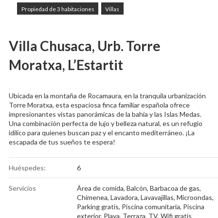
Propiedad de 3 habitaciones
Villas
Villa Chusaca, Urb. Torre
Moratxa, L’Estartit
Ubicada en la montaña de Rocamaura, en la tranquila urbanización
Torre Moratxa, esta espaciosa finca familiar española ofrece
impresionantes vistas panorámicas de la bahía y las Islas Medas.
Una combinación perfecta de lujo y belleza natural, es un refugio
idílico para quienes buscan paz y el encanto mediterráneo. ¡La
escapada de tus sueños te espera!
Huéspedes:
6
Servicios
Àrea de comida
,
Balcón
,
Barbacoa de gas
,
Chimenea
,
Lavadora
,
Lavavajillas
,
Microondas
,
Parking gratis
,
Piscina comunitaria
,
Piscina
exterior
,
Playa
,
Terraza
,
TV
,
Wifi gratis