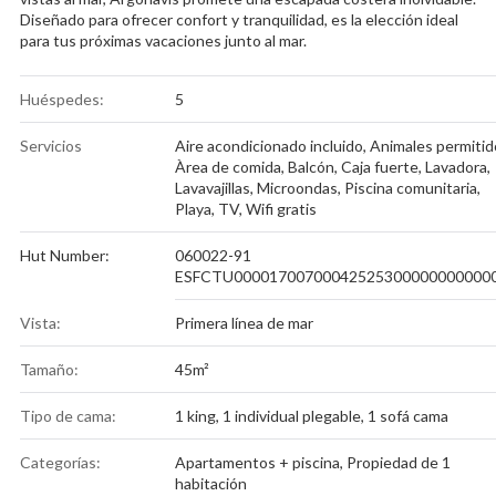
Diseñado para ofrecer confort y tranquilidad, es la elección ideal
para tus próximas vacaciones junto al mar.
Huéspedes:
5
Servicios
Aire acondicionado incluido
,
Animales permitid
Àrea de comida
,
Balcón
,
Caja fuerte
,
Lavadora
,
Lavavajillas
,
Microondas
,
Piscina comunitaria
,
Playa
,
TV
,
Wifi gratis
Hut Number:
060022-91
ESFCTU00001700700042525300000000000
Vista:
Primera línea de mar
Tamaño:
45m²
Tipo de cama:
1 king, 1 individual plegable, 1 sofá cama
Categorías:
Apartamentos + piscina
,
Propiedad de 1
habitación