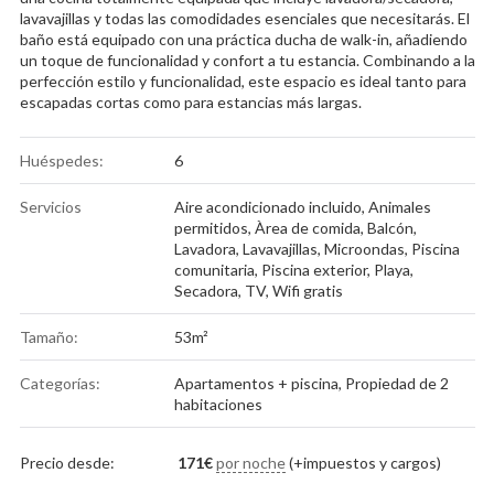
lavavajillas y todas las comodidades esenciales que necesitarás. El
baño está equipado con una práctica ducha de walk-in, añadiendo
un toque de funcionalidad y confort a tu estancia. Combinando a la
perfección estilo y funcionalidad, este espacio es ideal tanto para
escapadas cortas como para estancias más largas.
Huéspedes:
6
Servicios
Aire acondicionado incluido
,
Animales
permitidos
,
Àrea de comida
,
Balcón
,
Lavadora
,
Lavavajillas
,
Microondas
,
Piscina
comunitaria
,
Piscina exterior
,
Playa
,
Secadora
,
TV
,
Wifi gratis
Tamaño:
53m²
Categorías:
Apartamentos + piscina
,
Propiedad de 2
habitaciones
Precio desde:
171
€
por noche
(+impuestos y cargos)