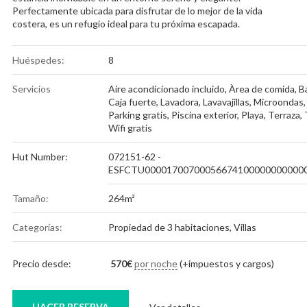
Perfectamente ubicada para disfrutar de lo mejor de la vida
costera, es un refugio ideal para tu próxima escapada.
Huéspedes:
8
Servicios
Aire acondicionado incluido
,
Àrea de comida
,
B
Caja fuerte
,
Lavadora
,
Lavavajillas
,
Microondas
,
Parking gratis
,
Piscina exterior
,
Playa
,
Terraza
,
Wifi gratis
Hut Number:
072151-62 -
ESFCTU00001700700056674100000000000
Tamaño:
264m²
Categorías:
Propiedad de 3 habitaciones
,
Villas
Precio desde:
570
€
por noche
(+impuestos y cargos)
HACER RESERVA