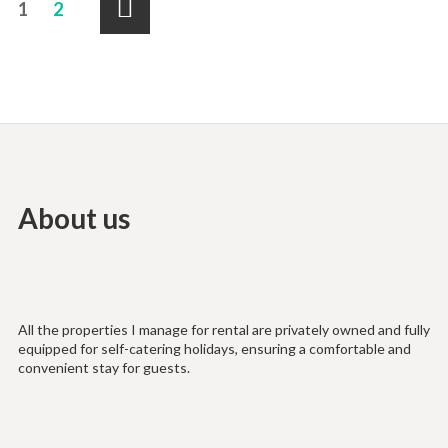
Paginación
1
2
de
Siguiente
alojamiento
»
About us
All the properties I manage for rental are privately owned and fully
equipped for self-catering holidays, ensuring a comfortable and
convenient stay for guests.