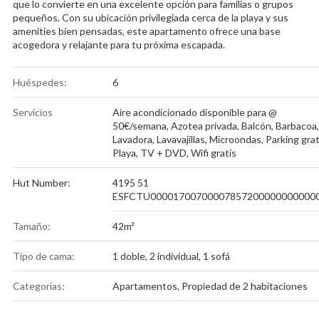
que lo convierte en una excelente opción para familias o grupos
pequeños. Con su ubicación privilegiada cerca de la playa y sus
amenities bien pensadas, este apartamento ofrece una base
acogedora y relajante para tu próxima escapada.
Huéspedes:
6
Servicios
Aire acondicionado disponible para @
50€/semana
,
Azotea privada
,
Balcón
,
Barbacoa
,
Lavadora
,
Lavavajillas
,
Microondas
,
Parking grat
Playa
,
TV + DVD
,
Wifi gratis
Hut Number:
4195 51
ESFCTU00001700700007857200000000000
Tamaño:
42m²
Tipo de cama:
1 doble, 2 individual, 1 sofá
Categorías:
Apartamentos
,
Propiedad de 2 habitaciones