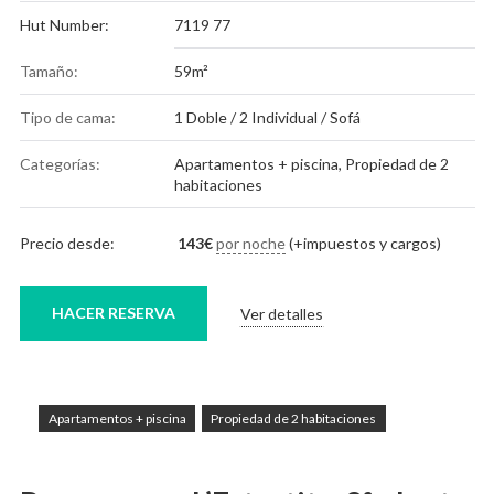
Hut Number:
7119 77
Tamaño:
59m²
Tipo de cama:
1 Doble / 2 Individual / Sofá
Categorías:
Apartamentos + piscina
,
Propiedad de 2
habitaciones
Precio desde:
143
€
por noche
(+impuestos y cargos)
HACER RESERVA
Ver detalles
Apartamentos + piscina
Propiedad de 2 habitaciones