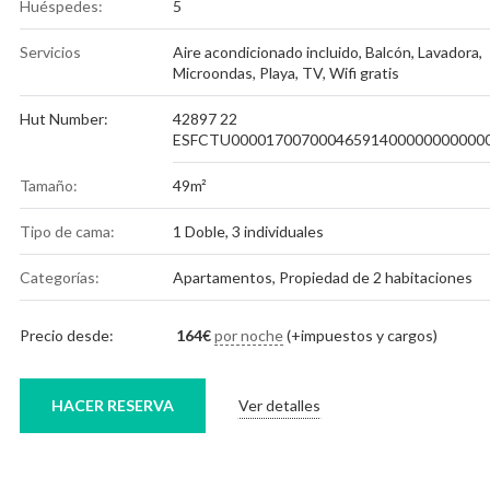
Huéspedes:
5
Servicios
Aire acondicionado incluido
,
Balcón
,
Lavadora
,
Microondas
,
Playa
,
TV
,
Wifi gratis
Hut Number:
42897 22
ESFCTU00001700700046591400000000000
Tamaño:
49m²
Tipo de cama:
1 Doble, 3 individuales
Categorías:
Apartamentos
,
Propiedad de 2 habitaciones
Precio desde:
164
€
por noche
(+impuestos y cargos)
HACER RESERVA
Ver detalles