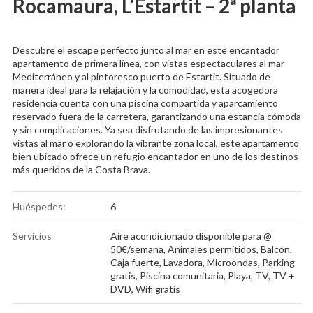
Rocamaura, L’Estartit – 2ª planta
Descubre el escape perfecto junto al mar en este encantador
apartamento de primera línea, con vistas espectaculares al mar
Mediterráneo y al pintoresco puerto de Estartit. Situado de
manera ideal para la relajación y la comodidad, esta acogedora
residencia cuenta con una piscina compartida y aparcamiento
reservado fuera de la carretera, garantizando una estancia cómoda
y sin complicaciones. Ya sea disfrutando de las impresionantes
vistas al mar o explorando la vibrante zona local, este apartamento
bien ubicado ofrece un refugio encantador en uno de los destinos
más queridos de la Costa Brava.
Huéspedes:
6
Servicios
Aire acondicionado disponible para @
50€/semana
,
Animales permitidos
,
Balcón
,
Caja fuerte
,
Lavadora
,
Microondas
,
Parking
gratis
,
Piscina comunitaria
,
Playa
,
TV
,
TV +
DVD
,
Wifi gratis