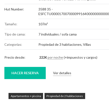
Hut Number:
3588 35 -
ESFCTU00001700700009916400000000000
Tamaño:
107m²
Tipo de cama:
7 individuales / sofa cama
Categorías:
Propiedad de 3 habitaciones
,
Villas
Precio desde:
222
€
por noche
(+impuestos y cargos)
HACER RESERVA
Ver detalles
Apartamentos + piscina
Propiedad de 2 habitaciones