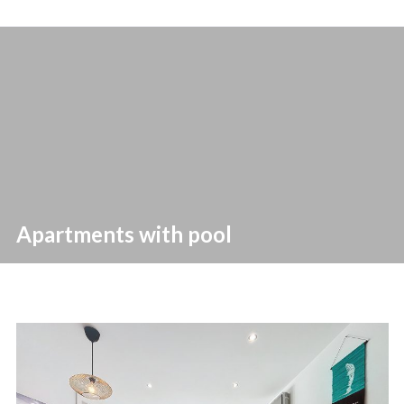
in
L'Estartit
Apartments with pool