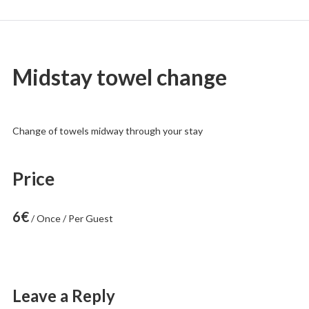
in
L'Estartit
Midstay towel change
Change of towels midway through your stay
Price
6
€
/ Once / Per Guest
Leave a Reply